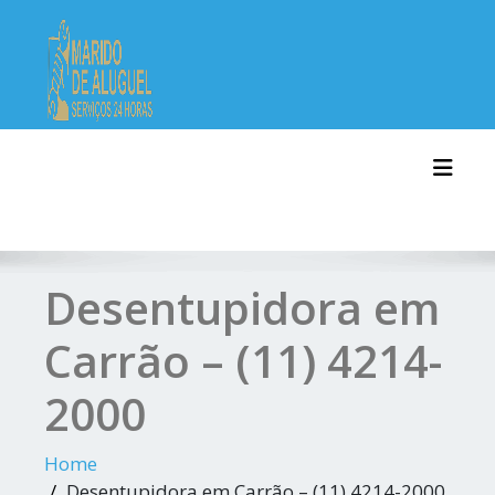
Skip
to
content
Toggl
Desentupidora em
Carrão – (11) 4214-
2000
Home
Desentupidora em Carrão – (11) 4214-2000