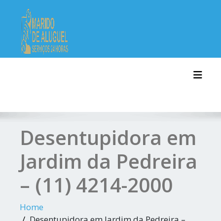
Skip
to
content
Toggl
Desentupidora em
Jardim da Pedreira
– (11) 4214-2000
Home
Desentupidora em Jardim da Pedreira –