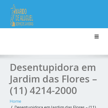
Skip
to
content
Toggl
Desentupidora em
Jardim das Flores –
(11) 4214-2000
Home
Desentupidora em Jardim das Flores – (11)