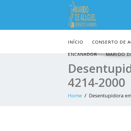
Skip
to
content
INÍCIO
CONSERTO DE 
ENCANADOR
MARIDO D
Desentupid
4214-2000
Home
Desentupidora em