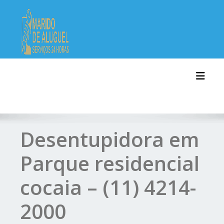
Skip
to
content
Toggl
Desentupidora em
Parque residencial
cocaia – (11) 4214-
2000